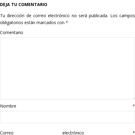
DEJA TU COMENTARIO
Hogar
Tu dirección de correo electrónico no será publicada.
Los campo
Informática
obligatorios están marcados con
*
Comentario
Listas
Moda
Multimedia
Telefonía
Stanley
Nombre
*
libros
Correo electrónico
*