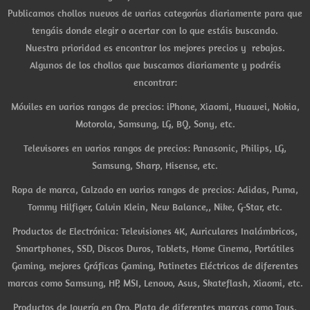
Publicamos chollos nuevos de varias categorías diariamente para que
tengáis donde elegir o acertar con lo que estáis buscando.
Nuestra prioridad es encontrar los mejores precios y rebajas.
Algunos de los chollos que buscamos diariamente y podréis
encontrar:
Móviles en varios rangos de precios: iPhone, Xiaomi, Huawei, Nokia,
Motorola, Samsung, LG, BQ, Sony, etc.
Televisores en varios rangos de precios: Panasonic, Philips, LG,
Samsung, Sharp, Hisense, etc.
Ropa de marca, Calzado en varios rangos de precios: Adidas, Puma,
Tommy Hilfiger, Calvin Klein, New Balance,, Nike, G-Star, etc.
Productos de Electrónica: Televisiones 4K, Auriculares Inalámbricos,
Smartphones, SSD, Discos Duros, Tablets, Home Cinema, Portátiles
Gaming, mejores Gráficas Gaming, Patinetes Eléctricos de diferentes
marcas como Samsung, HP, MSI, Lenovo, Asus, Skateflash, Xiaomi, etc.
Productos de Joyería en Oro, Plata de diferentes marcas como Tous,