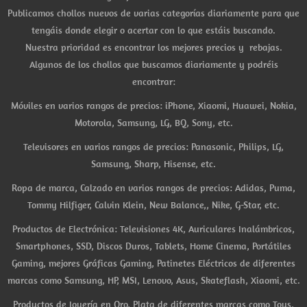
Publicamos chollos nuevos de varias categorías diariamente para que
tengáis donde elegir o acertar con lo que estáis buscando.
Nuestra prioridad es encontrar los mejores precios y rebajas.
Algunos de los chollos que buscamos diariamente y podréis
encontrar:
Móviles en varios rangos de precios: iPhone, Xiaomi, Huawei, Nokia,
Motorola, Samsung, LG, BQ, Sony, etc.
Televisores en varios rangos de precios: Panasonic, Philips, LG,
Samsung, Sharp, Hisense, etc.
Ropa de marca, Calzado en varios rangos de precios: Adidas, Puma,
Tommy Hilfiger, Calvin Klein, New Balance,, Nike, G-Star, etc.
Productos de Electrónica: Televisiones 4K, Auriculares Inalámbricos,
Smartphones, SSD, Discos Duros, Tablets, Home Cinema, Portátiles
Gaming, mejores Gráficas Gaming, Patinetes Eléctricos de diferentes
marcas como Samsung, HP, MSI, Lenovo, Asus, Skateflash, Xiaomi, etc.
Productos de Joyería en Oro, Plata de diferentes marcas como Tous,