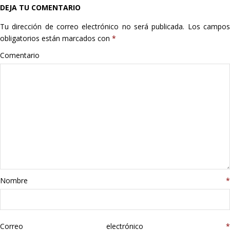
DEJA TU COMENTARIO
Hogar
Tu dirección de correo electrónico no será publicada.
Los campo
Informática
obligatorios están marcados con
*
Comentario
Listas
Moda
Multimedia
Telefonía
Stanley
Nombre
*
libros
Correo electrónico
*