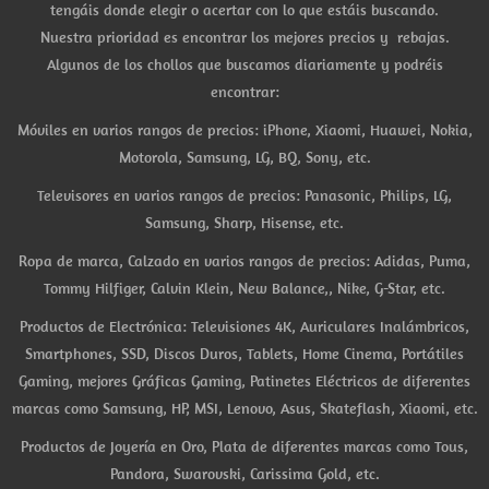
tengáis donde elegir o acertar con lo que estáis buscando.
Nuestra prioridad es encontrar los mejores precios y rebajas.
Algunos de los chollos que buscamos diariamente y podréis
encontrar:
Móviles en varios rangos de precios: iPhone, Xiaomi, Huawei, Nokia,
Motorola, Samsung, LG, BQ, Sony, etc.
Televisores en varios rangos de precios: Panasonic, Philips, LG,
Samsung, Sharp, Hisense, etc.
Ropa de marca, Calzado en varios rangos de precios: Adidas, Puma,
Tommy Hilfiger, Calvin Klein, New Balance,, Nike, G-Star, etc.
Productos de Electrónica: Televisiones 4K, Auriculares Inalámbricos,
Smartphones, SSD, Discos Duros, Tablets, Home Cinema, Portátiles
Gaming, mejores Gráficas Gaming, Patinetes Eléctricos de diferentes
marcas como Samsung, HP, MSI, Lenovo, Asus, Skateflash, Xiaomi, etc.
Productos de Joyería en Oro, Plata de diferentes marcas como Tous,
Pandora, Swarovski, Carissima Gold, etc.