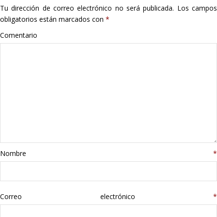
Tu dirección de correo electrónico no será publicada.
Los campo
Hogar
obligatorios están marcados con
*
Informática
Comentario
Listas
Moda
Multimedia
Telefonía
Nombre
*
Stanley
libros
Correo electrónico
*