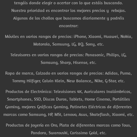
tengáis donde elegir o acertar con lo que estáis buscando.
Nuestra prioridad es encontrar los mejores precios y rebajas.
Algunos de los chollos que buscamos diariamente y podréis
encontrar:
Móviles en varios rangos de precios: iPhone, Xiaomi, Huawei, Nokia,
Motorola, Samsung, LG, BQ, Sony, etc.
Televisores en varios rangos de precios: Panasonic, Philips, LG,
Samsung, Sharp, Hisense, etc.
Ropa de marca, Calzado en varios rangos de precios: Adidas, Puma,
Tommy Hilfiger, Calvin Klein, New Balance,, Nike, G-Star, etc.
Productos de Electrónica: Televisiones 4K, Auriculares Inalámbricos,
Smartphones, SSD, Discos Duros, Tablets, Home Cinema, Portátiles
Gaming, mejores Gráficas Gaming, Patinetes Eléctricos de diferentes
marcas como Samsung, HP, MSI, Lenovo, Asus, Skateflash, Xiaomi, etc.
Productos de Joyería en Oro, Plata de diferentes marcas como Tous,
Pandora, Swarovski, Carissima Gold, etc.