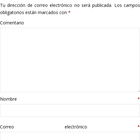
Tu dirección de correo electrónico no será publicada.
Los campo
Hogar
obligatorios están marcados con
*
Informática
Comentario
Listas
Moda
Multimedia
Telefonía
Nombre
*
Stanley
libros
Correo electrónico
*