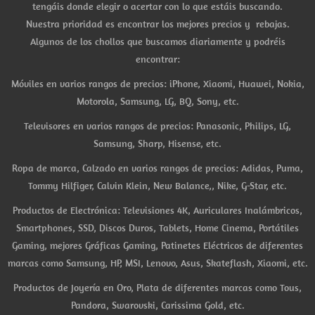
tengáis donde elegir o acertar con lo que estáis buscando.
Nuestra prioridad es encontrar los mejores precios y rebajas.
Algunos de los chollos que buscamos diariamente y podréis
encontrar:
Móviles en varios rangos de precios: iPhone, Xiaomi, Huawei, Nokia,
Motorola, Samsung, LG, BQ, Sony, etc.
Televisores en varios rangos de precios: Panasonic, Philips, LG,
Samsung, Sharp, Hisense, etc.
Ropa de marca, Calzado en varios rangos de precios: Adidas, Puma,
Tommy Hilfiger, Calvin Klein, New Balance,, Nike, G-Star, etc.
Productos de Electrónica: Televisiones 4K, Auriculares Inalámbricos,
Smartphones, SSD, Discos Duros, Tablets, Home Cinema, Portátiles
Gaming, mejores Gráficas Gaming, Patinetes Eléctricos de diferentes
marcas como Samsung, HP, MSI, Lenovo, Asus, Skateflash, Xiaomi, etc.
Productos de Joyería en Oro, Plata de diferentes marcas como Tous,
Pandora, Swarovski, Carissima Gold, etc.