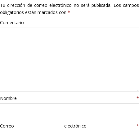
Tu dirección de correo electrónico no será publicada.
Los campo
Hogar
obligatorios están marcados con
*
Informática
Comentario
Listas
Moda
Multimedia
Telefonía
Nombre
*
Stanley
libros
Correo electrónico
*