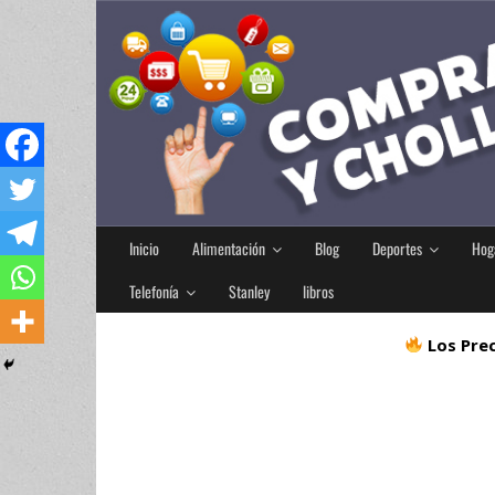
Inicio
Alimentación
Blog
Deportes
Hog
Telefonía
Stanley
libros
Los Prec