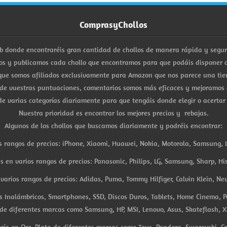
ComprasyChollos
b donde encontraréis gran cantidad de chollos de manera rápida y segu
s y publicamos cada chollo que encontramos para que podáis disponer d
ue somos afiliados exclusivamente para Amazon que nos parece una tiend
 de vuestras puntuaciones, comentarios somos más eficaces y mejoramos 
e varias categorías diariamente para que tengáis donde elegir o acertar
Nuestra prioridad es encontrar los mejores precios y rebajas.
Algunos de los chollos que buscamos diariamente y podréis encontrar:
s rangos de precios: iPhone, Xiaomi, Huawei, Nokia, Motorola, Samsung, L
es en varios rangos de precios: Panasonic, Philips, LG, Samsung, Sharp, His
arios rangos de precios: Adidas, Puma, Tommy Hilfiger, Calvin Klein, New 
res Inalámbricos, Smartphones, SSD, Discos Duros, Tablets, Home Cinema, P
 de diferentes marcas como Samsung, HP, MSI, Lenovo, Asus, Skateflash, X
ría en Oro, Plata de diferentes marcas como Tous, Pandora, Swarovski, Ca