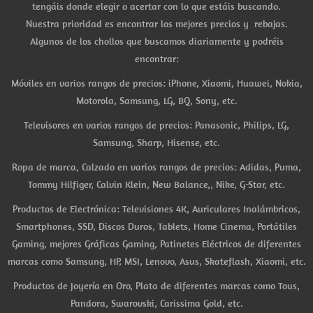
tengáis donde elegir o acertar con lo que estáis buscando.
Nuestra prioridad es encontrar los mejores precios y rebajas.
Algunos de los chollos que buscamos diariamente y podréis
encontrar:
Móviles en varios rangos de precios: iPhone, Xiaomi, Huawei, Nokia,
Motorola, Samsung, LG, BQ, Sony, etc.
Televisores en varios rangos de precios: Panasonic, Philips, LG,
Samsung, Sharp, Hisense, etc.
Ropa de marca, Calzado en varios rangos de precios: Adidas, Puma,
Tommy Hilfiger, Calvin Klein, New Balance,, Nike, G-Star, etc.
Productos de Electrónica: Televisiones 4K, Auriculares Inalámbricos,
Smartphones, SSD, Discos Duros, Tablets, Home Cinema, Portátiles
Gaming, mejores Gráficas Gaming, Patinetes Eléctricos de diferentes
marcas como Samsung, HP, MSI, Lenovo, Asus, Skateflash, Xiaomi, etc.
Productos de Joyería en Oro, Plata de diferentes marcas como Tous,
Pandora, Swarovski, Carissima Gold, etc.