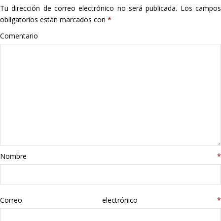
Tu dirección de correo electrónico no será publicada.
Los campo
Hogar
obligatorios están marcados con
*
Informática
Comentario
Listas
Moda
Multimedia
Telefonía
Nombre
*
Stanley
libros
Correo electrónico
*