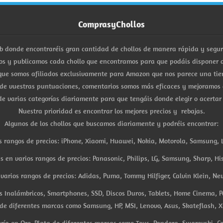
ComprasyChollos
b donde encontraréis gran cantidad de chollos de manera rápida y segu
s y publicamos cada chollo que encontramos para que podáis disponer d
ue somos afiliados exclusivamente para Amazon que nos parece una tiend
 de vuestras puntuaciones, comentarios somos más eficaces y mejoramos 
e varias categorías diariamente para que tengáis donde elegir o acertar
Nuestra prioridad es encontrar los mejores precios y rebajas.
Algunos de los chollos que buscamos diariamente y podréis encontrar:
s rangos de precios: iPhone, Xiaomi, Huawei, Nokia, Motorola, Samsung, L
es en varios rangos de precios: Panasonic, Philips, LG, Samsung, Sharp, His
arios rangos de precios: Adidas, Puma, Tommy Hilfiger, Calvin Klein, New 
res Inalámbricos, Smartphones, SSD, Discos Duros, Tablets, Home Cinema, P
 de diferentes marcas como Samsung, HP, MSI, Lenovo, Asus, Skateflash, X
ría en Oro, Plata de diferentes marcas como Tous, Pandora, Swarovski, Ca