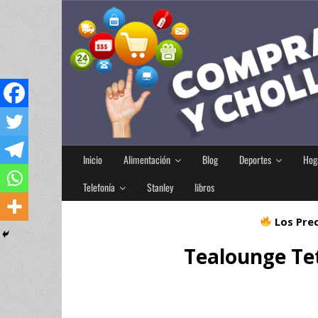
Inicio
Alimentación
Blog
Deportes
Hog
Telefonía
Stanley
libros
Los Prec
Tealounge Tet