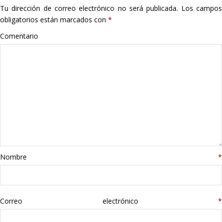
Tu dirección de correo electrónico no será publicada.
Los campo
Hogar
obligatorios están marcados con
*
Informática
Comentario
Listas
Moda
Multimedia
Telefonía
Nombre
*
Stanley
libros
Correo electrónico
*