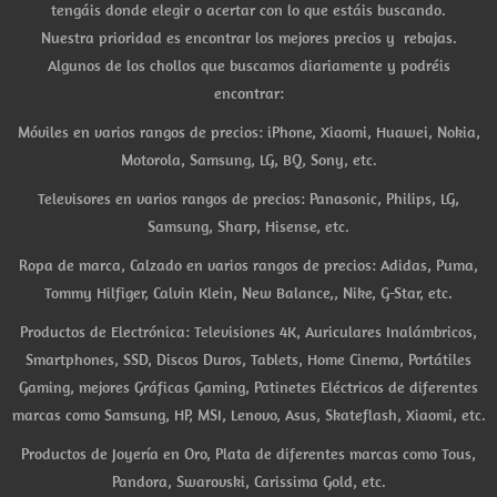
tengáis donde elegir o acertar con lo que estáis buscando.
Nuestra prioridad es encontrar los mejores precios y rebajas.
Algunos de los chollos que buscamos diariamente y podréis
encontrar:
Móviles en varios rangos de precios: iPhone, Xiaomi, Huawei, Nokia,
Motorola, Samsung, LG, BQ, Sony, etc.
Televisores en varios rangos de precios: Panasonic, Philips, LG,
Samsung, Sharp, Hisense, etc.
Ropa de marca, Calzado en varios rangos de precios: Adidas, Puma,
Tommy Hilfiger, Calvin Klein, New Balance,, Nike, G-Star, etc.
Productos de Electrónica: Televisiones 4K, Auriculares Inalámbricos,
Smartphones, SSD, Discos Duros, Tablets, Home Cinema, Portátiles
Gaming, mejores Gráficas Gaming, Patinetes Eléctricos de diferentes
marcas como Samsung, HP, MSI, Lenovo, Asus, Skateflash, Xiaomi, etc.
Productos de Joyería en Oro, Plata de diferentes marcas como Tous,
Pandora, Swarovski, Carissima Gold, etc.