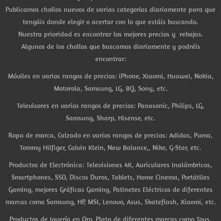
Publicamos chollos nuevos de varias categorías diariamente para que
tengáis donde elegir o acertar con lo que estáis buscando.
Nuestra prioridad es encontrar los mejores precios y rebajas.
Algunos de los chollos que buscamos diariamente y podréis
encontrar:
Móviles en varios rangos de precios: iPhone, Xiaomi, Huawei, Nokia,
Motorola, Samsung, LG, BQ, Sony, etc.
Televisores en varios rangos de precios: Panasonic, Philips, LG,
Samsung, Sharp, Hisense, etc.
Ropa de marca, Calzado en varios rangos de precios: Adidas, Puma,
Tommy Hilfiger, Calvin Klein, New Balance,, Nike, G-Star, etc.
Productos de Electrónica: Televisiones 4K, Auriculares Inalámbricos,
Smartphones, SSD, Discos Duros, Tablets, Home Cinema, Portátiles
Gaming, mejores Gráficas Gaming, Patinetes Eléctricos de diferentes
marcas como Samsung, HP, MSI, Lenovo, Asus, Skateflash, Xiaomi, etc.
Productos de Joyería en Oro, Plata de diferentes marcas como Tous,