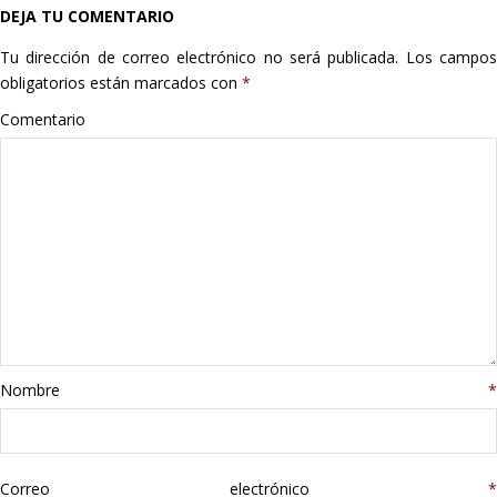
DEJA TU COMENTARIO
Hogar
Tu dirección de correo electrónico no será publicada.
Los campo
Informática
obligatorios están marcados con
*
Comentario
Listas
Moda
Multimedia
Telefonía
Stanley
Nombre
*
libros
Correo electrónico
*