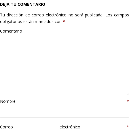
DEJA TU COMENTARIO
Hogar
Tu dirección de correo electrónico no será publicada.
Los campo
Informática
obligatorios están marcados con
*
Comentario
Listas
Moda
Multimedia
Telefonía
Stanley
Nombre
*
libros
Correo electrónico
*