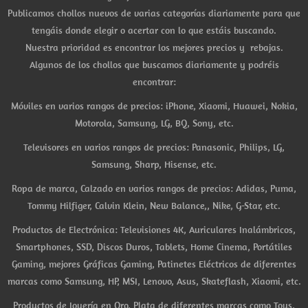
Publicamos chollos nuevos de varias categorías diariamente para que
tengáis donde elegir o acertar con lo que estáis buscando.
Nuestra prioridad es encontrar los mejores precios y rebajas.
Algunos de los chollos que buscamos diariamente y podréis
encontrar:
Móviles en varios rangos de precios: iPhone, Xiaomi, Huawei, Nokia,
Motorola, Samsung, LG, BQ, Sony, etc.
Televisores en varios rangos de precios: Panasonic, Philips, LG,
Samsung, Sharp, Hisense, etc.
Ropa de marca, Calzado en varios rangos de precios: Adidas, Puma,
Tommy Hilfiger, Calvin Klein, New Balance,, Nike, G-Star, etc.
Productos de Electrónica: Televisiones 4K, Auriculares Inalámbricos,
Smartphones, SSD, Discos Duros, Tablets, Home Cinema, Portátiles
Gaming, mejores Gráficas Gaming, Patinetes Eléctricos de diferentes
marcas como Samsung, HP, MSI, Lenovo, Asus, Skateflash, Xiaomi, etc.
Productos de Joyería en Oro, Plata de diferentes marcas como Tous,