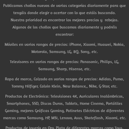
Publicamos chollos nuevos de varias categorías diariamente para que
tengáis donde elegir o acertar con lo que estáis buscando.
Nuestra prioridad es encontrar los mejores precios y rebajas.
Algunos de los chollos que buscamos diariamente y podréis
encontrar:
Móviles en varios rangos de precios: iPhone, Xiaomi, Huawei, Nokia,
Motorola, Samsung, LG, BQ, Sony, etc.
Televisores en varios rangos de precios: Panasonic, Philips, LG,
Samsung, Sharp, Hisense, etc.
Ropa de marca, Calzado en varios rangos de precios: Adidas, Puma,
Tommy Hilfiger, Calvin Klein, New Balance,, Nike, G-Star, etc.
Productos de Electrónica: Televisiones 4K, Auriculares Inalámbricos,
Smartphones, SSD, Discos Duros, Tablets, Home Cinema, Portátiles
Gaming, mejores Gráficas Gaming, Patinetes Eléctricos de diferentes
marcas como Samsung, HP, MSI, Lenovo, Asus, Skateflash, Xiaomi, etc.
Productos de Joyería en Oro, Plata de diferentes marcas como Tous,