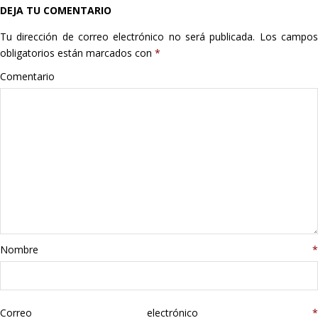
DEJA TU COMENTARIO
Hogar
Tu dirección de correo electrónico no será publicada.
Los campo
Informática
obligatorios están marcados con
*
Comentario
Listas
Moda
Multimedia
Telefonía
Stanley
Nombre
*
libros
Correo electrónico
*