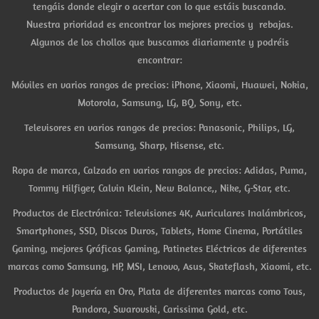
tengáis donde elegir o acertar con lo que estáis buscando.
Nuestra prioridad es encontrar los mejores precios y rebajas.
Algunos de los chollos que buscamos diariamente y podréis
encontrar:
Móviles en varios rangos de precios: iPhone, Xiaomi, Huawei, Nokia,
Motorola, Samsung, LG, BQ, Sony, etc.
Televisores en varios rangos de precios: Panasonic, Philips, LG,
Samsung, Sharp, Hisense, etc.
Ropa de marca, Calzado en varios rangos de precios: Adidas, Puma,
Tommy Hilfiger, Calvin Klein, New Balance,, Nike, G-Star, etc.
Productos de Electrónica: Televisiones 4K, Auriculares Inalámbricos,
Smartphones, SSD, Discos Duros, Tablets, Home Cinema, Portátiles
Gaming, mejores Gráficas Gaming, Patinetes Eléctricos de diferentes
marcas como Samsung, HP, MSI, Lenovo, Asus, Skateflash, Xiaomi, etc.
Productos de Joyería en Oro, Plata de diferentes marcas como Tous,
Pandora, Swarovski, Carissima Gold, etc.