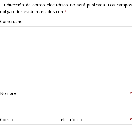
Tu dirección de correo electrónico no será publicada.
Los campo
Hogar
obligatorios están marcados con
*
Informática
Comentario
Listas
Moda
Multimedia
Telefonía
Nombre
*
Stanley
libros
Correo electrónico
*