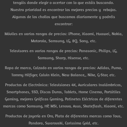
tengáis donde elegir o acertar con lo que estáis buscando.
Nuestra prioridad es encontrar los mejores precios y rebajas.
Algunos de los chollos que buscamos diariamente y podréis
encontrar:
Móviles en varios rangos de precios: iPhone, Xiaomi, Huawei, Nokia,
Motorola, Samsung, LG, BQ, Sony, etc.
Televisores en varios rangos de precios: Panasonic, Philips, LG,
Samsung, Sharp, Hisense, etc.
Ropa de marca, Calzado en varios rangos de precios: Adidas, Puma,
Tommy Hilfiger, Calvin Klein, New Balance,, Nike, G-Star, etc.
Productos de Electrónica: Televisiones 4K, Auriculares Inalámbricos,
Smartphones, SSD, Discos Duros, Tablets, Home Cinema, Portátiles
Gaming, mejores Gráficas Gaming, Patinetes Eléctricos de diferentes
marcas como Samsung, HP, MSI, Lenovo, Asus, Skateflash, Xiaomi, etc.
Productos de Joyería en Oro, Plata de diferentes marcas como Tous,
Pandora, Swarovski, Carissima Gold, etc.