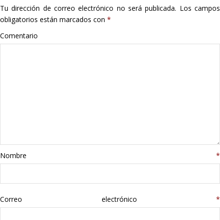
Tu dirección de correo electrónico no será publicada.
Los campo
Hogar
obligatorios están marcados con
*
Informática
Comentario
Listas
Moda
Multimedia
Telefonía
Nombre
*
Stanley
libros
Correo electrónico
*