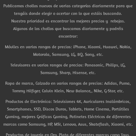
Publicamos chollos nuevos de varias categorías diariamente para que
tengáis donde elegir o acertar con lo que estáis buscando.
Nuestra prioridad es encontrar los mejores precios y rebajas.
Algunos de los chollos que buscamos diariamente y podréis
encontrar:
Móviles en varios rangos de precios: iPhone, Xiaomi, Huawei, Nokia,
Motorola, Samsung, LG, BQ, Sony, etc.
Televisores en varios rangos de precios: Panasonic, Philips, LG,
Samsung, Sharp, Hisense, etc.
Ropa de marca, Calzado en varios rangos de precios: Adidas, Puma,
Tommy Hilfiger, Calvin Klein, New Balance,, Nike, G-Star, etc.
Productos de Electrónica: Televisiones 4K, Auriculares Inalámbricos,
Smartphones, SSD, Discos Duros, Tablets, Home Cinema, Portátiles
Gaming, mejores Gráficas Gaming, Patinetes Eléctricos de diferentes
marcas como Samsung, HP, MSI, Lenovo, Asus, Skateflash, Xiaomi, etc.
Productos de Joyería en Oro, Plata de diferentes marcas como Tous,