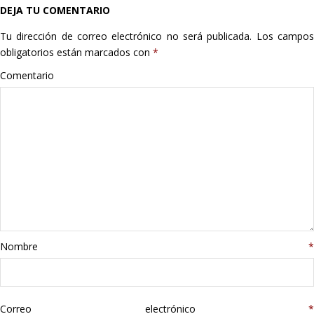
DEJA TU COMENTARIO
Hogar
Tu dirección de correo electrónico no será publicada.
Los campo
Informática
obligatorios están marcados con
*
Comentario
Listas
Moda
Multimedia
Telefonía
Stanley
Nombre
*
libros
Correo electrónico
*