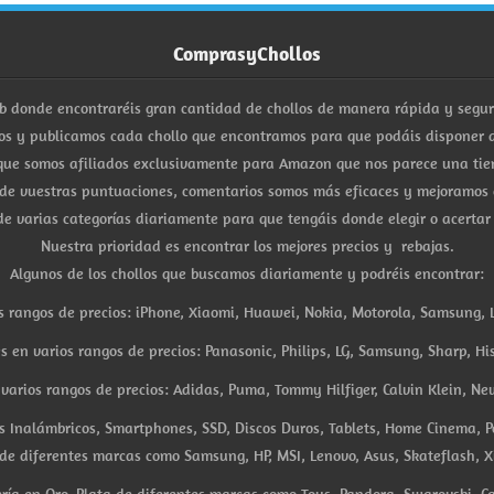
ComprasyChollos
b donde encontraréis gran cantidad de chollos de manera rápida y segu
s y publicamos cada chollo que encontramos para que podáis disponer d
ue somos afiliados exclusivamente para Amazon que nos parece una tiend
 de vuestras puntuaciones, comentarios somos más eficaces y mejoramos 
e varias categorías diariamente para que tengáis donde elegir o acertar
Nuestra prioridad es encontrar los mejores precios y rebajas.
Algunos de los chollos que buscamos diariamente y podréis encontrar:
s rangos de precios: iPhone, Xiaomi, Huawei, Nokia, Motorola, Samsung, L
es en varios rangos de precios: Panasonic, Philips, LG, Samsung, Sharp, His
arios rangos de precios: Adidas, Puma, Tommy Hilfiger, Calvin Klein, New 
res Inalámbricos, Smartphones, SSD, Discos Duros, Tablets, Home Cinema, P
 de diferentes marcas como Samsung, HP, MSI, Lenovo, Asus, Skateflash, X
ría en Oro, Plata de diferentes marcas como Tous, Pandora, Swarovski, Ca