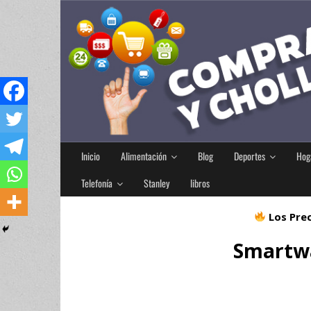
Inicio
Alimentación
Blog
Deportes
Hog
Telefonía
Stanley
libros
Los Prec
Smartwa