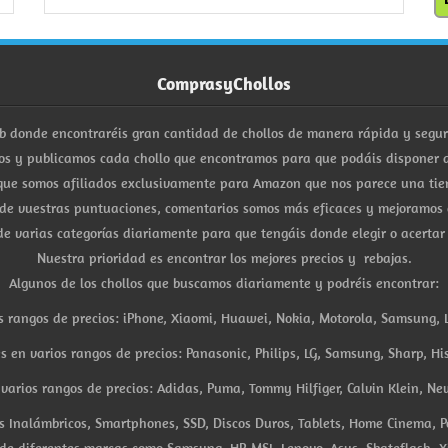
ComprasyChollos
b donde encontraréis gran cantidad de chollos de manera rápida y segu
s y publicamos cada chollo que encontramos para que podáis disponer d
ue somos afiliados exclusivamente para Amazon que nos parece una tiend
 de vuestras puntuaciones, comentarios somos más eficaces y mejoramos 
e varias categorías diariamente para que tengáis donde elegir o acertar
Nuestra prioridad es encontrar los mejores precios y rebajas.
Algunos de los chollos que buscamos diariamente y podréis encontrar:
s rangos de precios: iPhone, Xiaomi, Huawei, Nokia, Motorola, Samsung, L
es en varios rangos de precios: Panasonic, Philips, LG, Samsung, Sharp, His
arios rangos de precios: Adidas, Puma, Tommy Hilfiger, Calvin Klein, New 
res Inalámbricos, Smartphones, SSD, Discos Duros, Tablets, Home Cinema, P
 de diferentes marcas como Samsung, HP, MSI, Lenovo, Asus, Skateflash, X