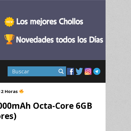
 12 Horas
000mAh Octa-Core 6GB
res)