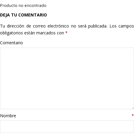
Producto no encontrado
Hogar
DEJA TU COMENTARIO
Informática
Tu dirección de correo electrónico no será publicada.
Los campo
obligatorios están marcados con
*
Listas
Comentario
Moda
Multimedia
Telefonía
Stanley
libros
Nombre
*