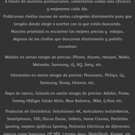
A través de vuestras puntuaciones, comentarios somos más eficaces
y mejoramos cada día.
Publicamos chollos nuevos de varias categorías diariamente para que
tengáis donde elegir o acertar con lo que estáis buscando.
Nuestra prioridad es encontrar los mejores precios y rebajas.
Algunos de los chollos que buscamos diariamente y podréis
encontrar:
Móviles en varios rangos de precios: iPhone, Xiaomi, Huawei, Nokia,
Motorola, Samsung, LG, BQ, Sony, etc.
Televisores en varios rangos de precios: Panasonic, Philips, LG,
Samsung, Sharp, Hisense, etc.
Ropa de marca, Calzado en varios rangos de precios: Adidas, Puma,
Tommy Hilfiger, Calvin Klein, New Balance,, Nike, G-Star, etc.
Productos de Electrónica: Televisiones 4K, Auriculares Inalámbricos,
Smartphones, SSD, Discos Duros, Tablets, Home Cinema, Portátiles
Gaming, mejores Gráficas Gaming, Patinetes Eléctricos de diferentes
marcas como Samsung, HP, MSI, Lenovo, Asus, Skateflash, Xiaomi, etc.