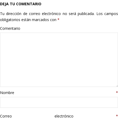
DEJA TU COMENTARIO
Hogar
Tu dirección de correo electrónico no será publicada.
Los campo
Informática
obligatorios están marcados con
*
Comentario
Listas
Moda
Multimedia
Telefonía
Stanley
Nombre
*
libros
Correo electrónico
*