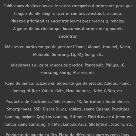
Publicamos chollos nuevos de varias categorías diariamente para que
tengáis donde elegir o acertar con lo que estáis buscando.
Nuestra prioridad es encontrar los mejores precios y rebajas.
Algunos de los chollos que buscamos diariamente y podréis
encontrar:
Móviles en varios rangos de precios: iPhone, Xiaomi, Huawei, Nokia,
Motorola, Samsung, LG, BQ, Sony, etc.
Televisores en varios rangos de precios: Panasonic, Philips, LG,
Samsung, Sharp, Hisense, etc.
Ropa de marca, Calzado en varios rangos de precios: Adidas, Puma,
Tommy Hilfiger, Calvin Klein, New Balance,, Nike, G-Star, etc.
Productos de Electrónica: Televisiones 4K, Auriculares Inalámbricos,
Smartphones, SSD, Discos Duros, Tablets, Home Cinema, Portátiles
Gaming, mejores Gráficas Gaming, Patinetes Eléctricos de diferentes
marcas como Samsung, HP, MSI, Lenovo, Asus, Skateflash, Xiaomi, etc.
Productos de Joyería en Oro, Plata de diferentes marcas como Tous,