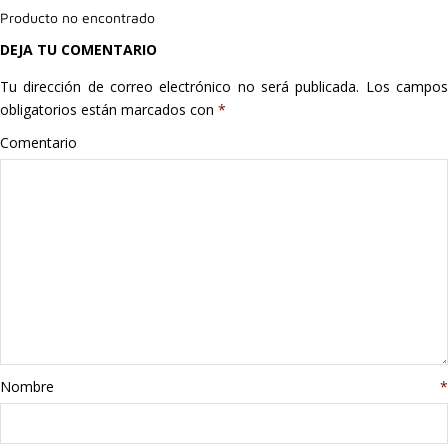
Producto no encontrado
Hogar
DEJA TU COMENTARIO
Informática
Tu dirección de correo electrónico no será publicada.
Los campo
obligatorios están marcados con
*
Listas
Comentario
Moda
Multimedia
Telefonía
Stanley
libros
Nombre
*