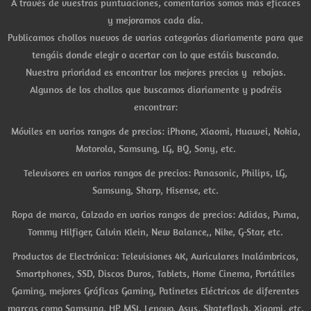
A través de vuestras puntuaciones, comentarios somos más eficaces
y mejoramos cada día.
Publicamos chollos nuevos de varias categorías diariamente para que
tengáis donde elegir o acertar con lo que estáis buscando.
Nuestra prioridad es encontrar los mejores precios y rebajas.
Algunos de los chollos que buscamos diariamente y podréis
encontrar:
Móviles en varios rangos de precios: iPhone, Xiaomi, Huawei, Nokia,
Motorola, Samsung, LG, BQ, Sony, etc.
Televisores en varios rangos de precios: Panasonic, Philips, LG,
Samsung, Sharp, Hisense, etc.
Ropa de marca, Calzado en varios rangos de precios: Adidas, Puma,
Tommy Hilfiger, Calvin Klein, New Balance,, Nike, G-Star, etc.
Productos de Electrónica: Televisiones 4K, Auriculares Inalámbricos,
Smartphones, SSD, Discos Duros, Tablets, Home Cinema, Portátiles
Gaming, mejores Gráficas Gaming, Patinetes Eléctricos de diferentes
marcas como Samsung, HP, MSI, Lenovo, Asus, Skateflash, Xiaomi, etc.