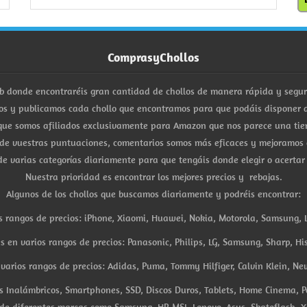
ComprasyChollos
b donde encontraréis gran cantidad de chollos de manera rápida y segu
s y publicamos cada chollo que encontramos para que podáis disponer d
ue somos afiliados exclusivamente para Amazon que nos parece una tiend
 de vuestras puntuaciones, comentarios somos más eficaces y mejoramos 
e varias categorías diariamente para que tengáis donde elegir o acertar
Nuestra prioridad es encontrar los mejores precios y rebajas.
Algunos de los chollos que buscamos diariamente y podréis encontrar:
s rangos de precios: iPhone, Xiaomi, Huawei, Nokia, Motorola, Samsung, L
es en varios rangos de precios: Panasonic, Philips, LG, Samsung, Sharp, His
arios rangos de precios: Adidas, Puma, Tommy Hilfiger, Calvin Klein, New 
res Inalámbricos, Smartphones, SSD, Discos Duros, Tablets, Home Cinema, P
 de diferentes marcas como Samsung, HP, MSI, Lenovo, Asus, Skateflash, X