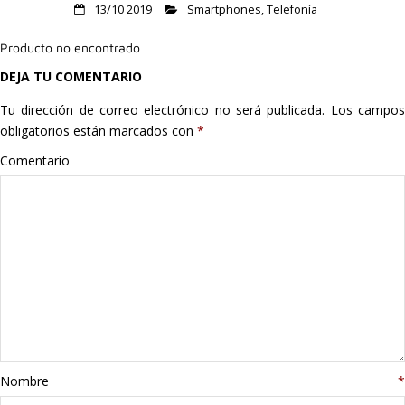
13/10 2019
Smartphones
,
Telefonía
Hogar
Producto no encontrado
Informática
DEJA TU COMENTARIO
Listas
Tu dirección de correo electrónico no será publicada.
Los campo
obligatorios están marcados con
*
Moda
Comentario
Multimedia
Telefonía
Stanley
libros
Nombre
*