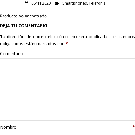
06/11 2020
Smartphones
,
Telefonía
Hogar
Producto no encontrado
Informática
DEJA TU COMENTARIO
Listas
Tu dirección de correo electrónico no será publicada.
Los campo
obligatorios están marcados con
*
Moda
Comentario
Multimedia
Telefonía
Stanley
libros
Nombre
*