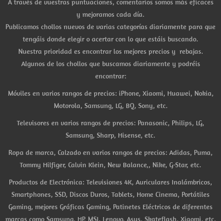
A través de vuestras puntuaciones, comentarios somos más eficaces
y mejoramos cada día.
Publicamos chollos nuevos de varias categorías diariamente para que
tengáis donde elegir o acertar con lo que estáis buscando.
Nuestra prioridad es encontrar los mejores precios y rebajas.
Algunos de los chollos que buscamos diariamente y podréis
encontrar:
Móviles en varios rangos de precios: iPhone, Xiaomi, Huawei, Nokia,
Motorola, Samsung, LG, BQ, Sony, etc.
Televisores en varios rangos de precios: Panasonic, Philips, LG,
Samsung, Sharp, Hisense, etc.
Ropa de marca, Calzado en varios rangos de precios: Adidas, Puma,
Tommy Hilfiger, Calvin Klein, New Balance,, Nike, G-Star, etc.
Productos de Electrónica: Televisiones 4K, Auriculares Inalámbricos,
Smartphones, SSD, Discos Duros, Tablets, Home Cinema, Portátiles
Gaming, mejores Gráficas Gaming, Patinetes Eléctricos de diferentes
marcas como Samsung, HP, MSI, Lenovo, Asus, Skateflash, Xiaomi, etc.