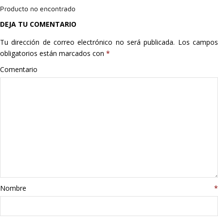
Producto no encontrado
Hogar
DEJA TU COMENTARIO
Informática
Tu dirección de correo electrónico no será publicada.
Los campo
obligatorios están marcados con
*
Listas
Comentario
Moda
Multimedia
Telefonía
Stanley
libros
Nombre
*