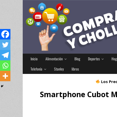
Inicio
Alimentación
Blog
Deportes
Hog
Telefonía
Stanley
libros
Los Prec
Smartphone Cubot M