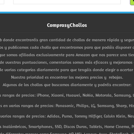
ComprasyChollos
b donde encontraréis gran cantidad de chollos de manera rápida y segu
s y publicamos cada chollo que encontramos para que podáis disponer d
ue somos afiliados exclusivamente para Amazon que nos parece una tiend
 de vuestras puntuaciones, comentarios somos más eficaces y mejoramos 
e varias categorías diariamente para que tengáis donde elegir o acertar
Nuestra prioridad es encontrar los mejores precios y rebajas.
Algunos de los chollos que buscamos diariamente y podréis encontrar:
s rangos de precios: iPhone, Xiaomi, Huawei, Nokia, Motorola, Samsung, L
es en varios rangos de precios: Panasonic, Philips, LG, Samsung, Sharp, His
arios rangos de precios: Adidas, Puma, Tommy Hilfiger, Calvin Klein, New 
res Inalámbricos, Smartphones, SSD, Discos Duros, Tablets, Home Cinema, P
 de diferentes marcas como Samsung, HP, MSI, Lenovo, Asus, Skateflash, X