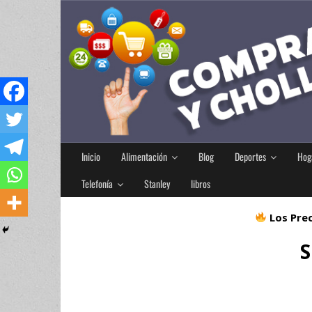
Inicio
Alimentación
Blog
Deportes
Hog
Telefonía
Stanley
libros
Los Prec
S