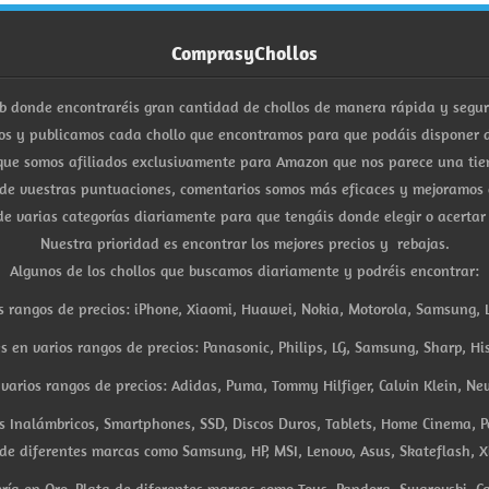
ComprasyChollos
b donde encontraréis gran cantidad de chollos de manera rápida y segu
s y publicamos cada chollo que encontramos para que podáis disponer d
ue somos afiliados exclusivamente para Amazon que nos parece una tiend
 de vuestras puntuaciones, comentarios somos más eficaces y mejoramos 
e varias categorías diariamente para que tengáis donde elegir o acertar
Nuestra prioridad es encontrar los mejores precios y rebajas.
Algunos de los chollos que buscamos diariamente y podréis encontrar:
s rangos de precios: iPhone, Xiaomi, Huawei, Nokia, Motorola, Samsung, L
es en varios rangos de precios: Panasonic, Philips, LG, Samsung, Sharp, His
arios rangos de precios: Adidas, Puma, Tommy Hilfiger, Calvin Klein, New 
res Inalámbricos, Smartphones, SSD, Discos Duros, Tablets, Home Cinema, P
 de diferentes marcas como Samsung, HP, MSI, Lenovo, Asus, Skateflash, X
ría en Oro, Plata de diferentes marcas como Tous, Pandora, Swarovski, Ca