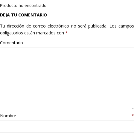
Producto no encontrado
Hogar
DEJA TU COMENTARIO
Informática
Tu dirección de correo electrónico no será publicada.
Los campo
obligatorios están marcados con
*
Listas
Comentario
Moda
Multimedia
Telefonía
Stanley
libros
Nombre
*