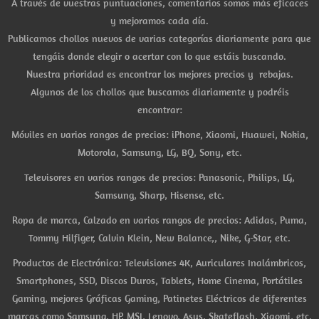
A través de vuestras puntuaciones, comentarios somos más eficaces
y mejoramos cada día.
Publicamos chollos nuevos de varias categorías diariamente para que
tengáis donde elegir o acertar con lo que estáis buscando.
Nuestra prioridad es encontrar los mejores precios y rebajas.
Algunos de los chollos que buscamos diariamente y podréis
encontrar:
Móviles en varios rangos de precios: iPhone, Xiaomi, Huawei, Nokia,
Motorola, Samsung, LG, BQ, Sony, etc.
Televisores en varios rangos de precios: Panasonic, Philips, LG,
Samsung, Sharp, Hisense, etc.
Ropa de marca, Calzado en varios rangos de precios: Adidas, Puma,
Tommy Hilfiger, Calvin Klein, New Balance,, Nike, G-Star, etc.
Productos de Electrónica: Televisiones 4K, Auriculares Inalámbricos,
Smartphones, SSD, Discos Duros, Tablets, Home Cinema, Portátiles
Gaming, mejores Gráficas Gaming, Patinetes Eléctricos de diferentes
marcas como Samsung, HP, MSI, Lenovo, Asus, Skateflash, Xiaomi, etc.