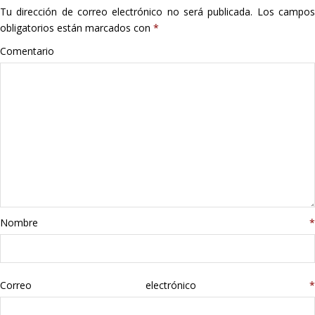
Tu dirección de correo electrónico no será publicada.
Los campo
Hogar
obligatorios están marcados con
*
Informática
Comentario
Listas
Moda
Multimedia
Telefonía
Nombre
*
Stanley
libros
Correo electrónico
*