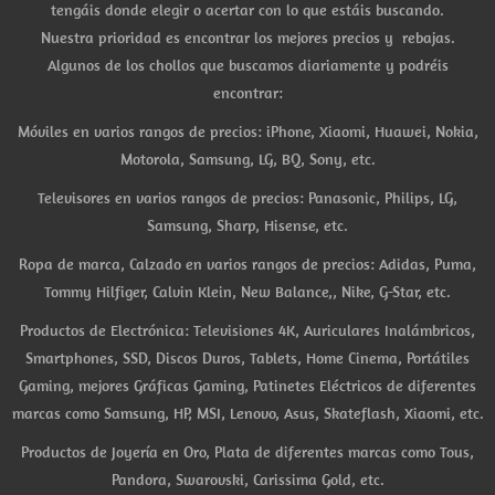
tengáis donde elegir o acertar con lo que estáis buscando.
Nuestra prioridad es encontrar los mejores precios y rebajas.
Algunos de los chollos que buscamos diariamente y podréis
encontrar:
Móviles en varios rangos de precios: iPhone, Xiaomi, Huawei, Nokia,
Motorola, Samsung, LG, BQ, Sony, etc.
Televisores en varios rangos de precios: Panasonic, Philips, LG,
Samsung, Sharp, Hisense, etc.
Ropa de marca, Calzado en varios rangos de precios: Adidas, Puma,
Tommy Hilfiger, Calvin Klein, New Balance,, Nike, G-Star, etc.
Productos de Electrónica: Televisiones 4K, Auriculares Inalámbricos,
Smartphones, SSD, Discos Duros, Tablets, Home Cinema, Portátiles
Gaming, mejores Gráficas Gaming, Patinetes Eléctricos de diferentes
marcas como Samsung, HP, MSI, Lenovo, Asus, Skateflash, Xiaomi, etc.
Productos de Joyería en Oro, Plata de diferentes marcas como Tous,
Pandora, Swarovski, Carissima Gold, etc.