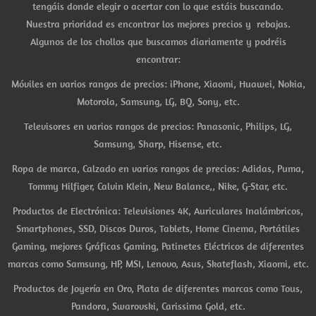
tengáis donde elegir o acertar con lo que estáis buscando.
Nuestra prioridad es encontrar los mejores precios y rebajas.
Algunos de los chollos que buscamos diariamente y podréis
encontrar:
Móviles en varios rangos de precios: iPhone, Xiaomi, Huawei, Nokia,
Motorola, Samsung, LG, BQ, Sony, etc.
Televisores en varios rangos de precios: Panasonic, Philips, LG,
Samsung, Sharp, Hisense, etc.
Ropa de marca, Calzado en varios rangos de precios: Adidas, Puma,
Tommy Hilfiger, Calvin Klein, New Balance,, Nike, G-Star, etc.
Productos de Electrónica: Televisiones 4K, Auriculares Inalámbricos,
Smartphones, SSD, Discos Duros, Tablets, Home Cinema, Portátiles
Gaming, mejores Gráficas Gaming, Patinetes Eléctricos de diferentes
marcas como Samsung, HP, MSI, Lenovo, Asus, Skateflash, Xiaomi, etc.
Productos de Joyería en Oro, Plata de diferentes marcas como Tous,
Pandora, Swarovski, Carissima Gold, etc.