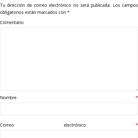
Tu dirección de correo electrónico no será publicada.
Los campo
Hogar
obligatorios están marcados con
*
Informática
Comentario
Listas
Moda
Multimedia
Telefonía
Nombre
*
Stanley
libros
Correo electrónico
*