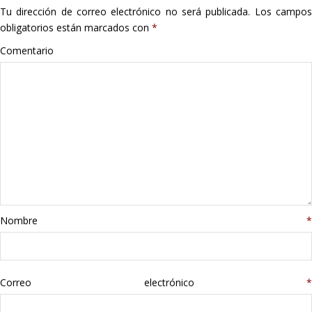
Tu dirección de correo electrónico no será publicada.
Los campo
Hogar
obligatorios están marcados con
*
Informática
Comentario
Listas
Moda
Multimedia
Telefonía
Nombre
*
Stanley
libros
Correo electrónico
*