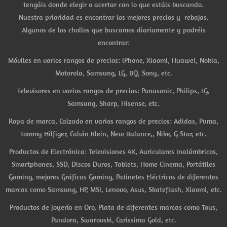
tengáis donde elegir o acertar con lo que estáis buscando.
Nuestra prioridad es encontrar los mejores precios y rebajas.
Algunos de los chollos que buscamos diariamente y podréis
encontrar:
Móviles en varios rangos de precios: iPhone, Xiaomi, Huawei, Nokia,
Motorola, Samsung, LG, BQ, Sony, etc.
Televisores en varios rangos de precios: Panasonic, Philips, LG,
Samsung, Sharp, Hisense, etc.
Ropa de marca, Calzado en varios rangos de precios: Adidas, Puma,
Tommy Hilfiger, Calvin Klein, New Balance,, Nike, G-Star, etc.
Productos de Electrónica: Televisiones 4K, Auriculares Inalámbricos,
Smartphones, SSD, Discos Duros, Tablets, Home Cinema, Portátiles
Gaming, mejores Gráficas Gaming, Patinetes Eléctricos de diferentes
marcas como Samsung, HP, MSI, Lenovo, Asus, Skateflash, Xiaomi, etc.
Productos de Joyería en Oro, Plata de diferentes marcas como Tous,
Pandora, Swarovski, Carissima Gold, etc.