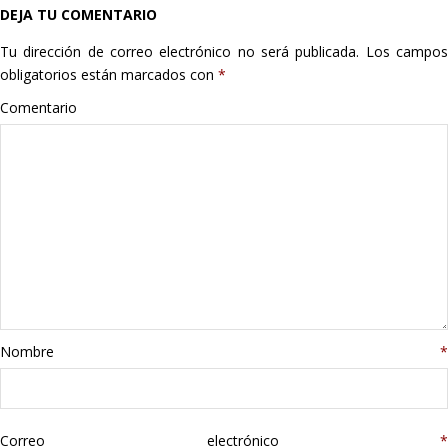
DEJA TU COMENTARIO
Hogar
Tu dirección de correo electrónico no será publicada.
Los campo
Informática
obligatorios están marcados con
*
Comentario
Listas
Moda
Multimedia
Telefonía
Stanley
Nombre
*
libros
Correo electrónico
*