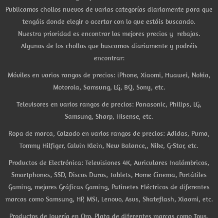
Publicamos chollos nuevos de varias categorías diariamente para que
tengáis donde elegir o acertar con lo que estáis buscando.
Nuestra prioridad es encontrar los mejores precios y rebajas.
Algunos de los chollos que buscamos diariamente y podréis
encontrar:
Móviles en varios rangos de precios: iPhone, Xiaomi, Huawei, Nokia,
Motorola, Samsung, LG, BQ, Sony, etc.
Televisores en varios rangos de precios: Panasonic, Philips, LG,
Samsung, Sharp, Hisense, etc.
Ropa de marca, Calzado en varios rangos de precios: Adidas, Puma,
Tommy Hilfiger, Calvin Klein, New Balance,, Nike, G-Star, etc.
Productos de Electrónica: Televisiones 4K, Auriculares Inalámbricos,
Smartphones, SSD, Discos Duros, Tablets, Home Cinema, Portátiles
Gaming, mejores Gráficas Gaming, Patinetes Eléctricos de diferentes
marcas como Samsung, HP, MSI, Lenovo, Asus, Skateflash, Xiaomi, etc.
Productos de Joyería en Oro, Plata de diferentes marcas como Tous,