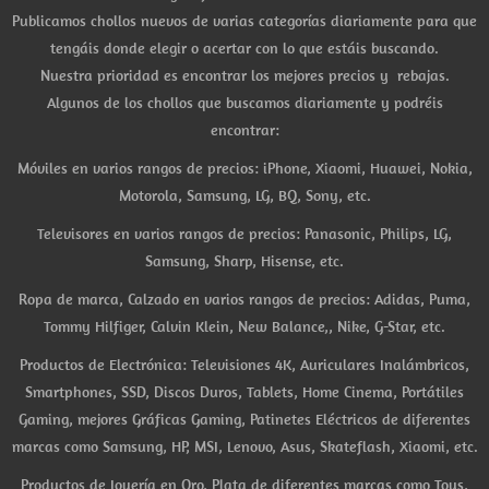
Publicamos chollos nuevos de varias categorías diariamente para que
tengáis donde elegir o acertar con lo que estáis buscando.
Nuestra prioridad es encontrar los mejores precios y rebajas.
Algunos de los chollos que buscamos diariamente y podréis
encontrar:
Móviles en varios rangos de precios: iPhone, Xiaomi, Huawei, Nokia,
Motorola, Samsung, LG, BQ, Sony, etc.
Televisores en varios rangos de precios: Panasonic, Philips, LG,
Samsung, Sharp, Hisense, etc.
Ropa de marca, Calzado en varios rangos de precios: Adidas, Puma,
Tommy Hilfiger, Calvin Klein, New Balance,, Nike, G-Star, etc.
Productos de Electrónica: Televisiones 4K, Auriculares Inalámbricos,
Smartphones, SSD, Discos Duros, Tablets, Home Cinema, Portátiles
Gaming, mejores Gráficas Gaming, Patinetes Eléctricos de diferentes
marcas como Samsung, HP, MSI, Lenovo, Asus, Skateflash, Xiaomi, etc.
Productos de Joyería en Oro, Plata de diferentes marcas como Tous,