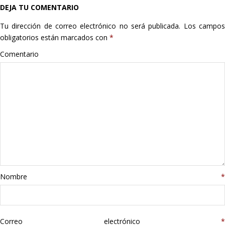
DEJA TU COMENTARIO
Hogar
Tu dirección de correo electrónico no será publicada.
Los campo
Informática
obligatorios están marcados con
*
Comentario
Listas
Moda
Multimedia
Telefonía
Stanley
Nombre
*
libros
Correo electrónico
*