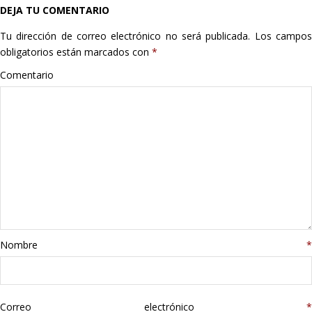
DEJA TU COMENTARIO
Hogar
Tu dirección de correo electrónico no será publicada.
Los campo
Informática
obligatorios están marcados con
*
Comentario
Listas
Moda
Multimedia
Telefonía
Stanley
Nombre
*
libros
Correo electrónico
*