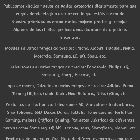
Publicamos chollos nuevos de varias categorías diariamente para que
tengáis donde elegir o acertar con lo que estáis buscando.
Nuestra prioridad es encontrar los mejores precios y rebajas.
Algunos de los chollos que buscamos diariamente y podréis
encontrar:
Móviles en varios rangos de precios: iPhone, Xiaomi, Huawei, Nokia,
Motorola, Samsung, LG, BQ, Sony, etc.
Televisores en varios rangos de precios: Panasonic, Philips, LG,
Samsung, Sharp, Hisense, etc.
Ropa de marca, Calzado en varios rangos de precios: Adidas, Puma,
Tommy Hilfiger, Calvin Klein, New Balance,, Nike, G-Star, etc.
Productos de Electrónica: Televisiones 4K, Auriculares Inalámbricos,
Smartphones, SSD, Discos Duros, Tablets, Home Cinema, Portátiles
Gaming, mejores Gráficas Gaming, Patinetes Eléctricos de diferentes
marcas como Samsung, HP, MSI, Lenovo, Asus, Skateflash, Xiaomi, etc.
Productos de Joyería en Oro, Plata de diferentes marcas como Tous,