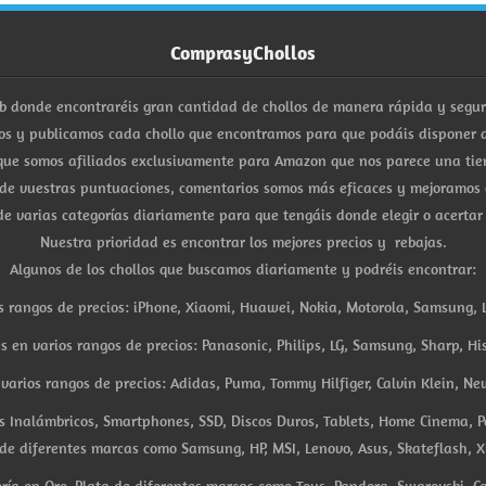
ComprasyChollos
b donde encontraréis gran cantidad de chollos de manera rápida y segu
s y publicamos cada chollo que encontramos para que podáis disponer d
ue somos afiliados exclusivamente para Amazon que nos parece una tiend
 de vuestras puntuaciones, comentarios somos más eficaces y mejoramos 
e varias categorías diariamente para que tengáis donde elegir o acertar
Nuestra prioridad es encontrar los mejores precios y rebajas.
Algunos de los chollos que buscamos diariamente y podréis encontrar:
s rangos de precios: iPhone, Xiaomi, Huawei, Nokia, Motorola, Samsung, L
es en varios rangos de precios: Panasonic, Philips, LG, Samsung, Sharp, His
arios rangos de precios: Adidas, Puma, Tommy Hilfiger, Calvin Klein, New 
res Inalámbricos, Smartphones, SSD, Discos Duros, Tablets, Home Cinema, P
 de diferentes marcas como Samsung, HP, MSI, Lenovo, Asus, Skateflash, X
ría en Oro, Plata de diferentes marcas como Tous, Pandora, Swarovski, Ca