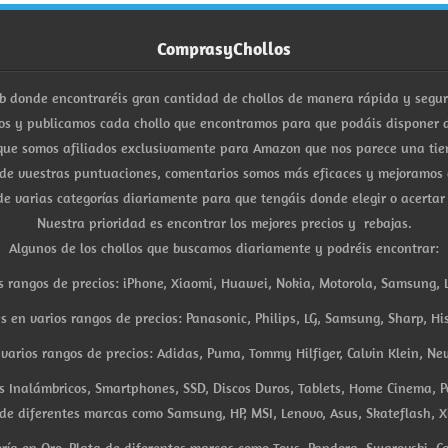
ComprasyChollos
b donde encontraréis gran cantidad de chollos de manera rápida y segu
s y publicamos cada chollo que encontramos para que podáis disponer d
ue somos afiliados exclusivamente para Amazon que nos parece una tiend
 de vuestras puntuaciones, comentarios somos más eficaces y mejoramos 
e varias categorías diariamente para que tengáis donde elegir o acertar
Nuestra prioridad es encontrar los mejores precios y rebajas.
Algunos de los chollos que buscamos diariamente y podréis encontrar:
s rangos de precios: iPhone, Xiaomi, Huawei, Nokia, Motorola, Samsung, L
es en varios rangos de precios: Panasonic, Philips, LG, Samsung, Sharp, His
arios rangos de precios: Adidas, Puma, Tommy Hilfiger, Calvin Klein, New 
res Inalámbricos, Smartphones, SSD, Discos Duros, Tablets, Home Cinema, P
 de diferentes marcas como Samsung, HP, MSI, Lenovo, Asus, Skateflash, X
ría en Oro, Plata de diferentes marcas como Tous, Pandora, Swarovski, Ca