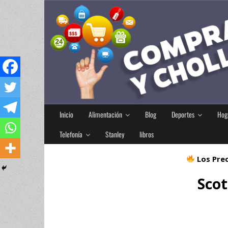
Inicio
Alimentación
Blog
Deportes
Hog
Telefonía
Stanley
libros
Los Prec
Scot