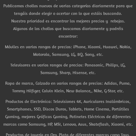
Publicamos chollos nuevos de varias categorías diariamente para que
tengáis donde elegir o acertar con lo que estáis buscando.
Nuestra prioridad es encontrar los mejores precios y rebajas.
Algunos de los chollos que buscamos diariamente y podréis
encontrar:
Móviles en varios rangos de precios: iPhone, Xiaomi, Huawei, Nokia,
Motorola, Samsung, LG, BQ, Sony, etc.
Televisores en varios rangos de precios: Panasonic, Philips, LG,
Samsung, Sharp, Hisense, etc.
Ropa de marca, Calzado en varios rangos de precios: Adidas, Puma,
Tommy Hilfiger, Calvin Klein, New Balance,, Nike, G-Star, etc.
Productos de Electrónica: Televisiones 4K, Auriculares Inalámbricos,
Smartphones, SSD, Discos Duros, Tablets, Home Cinema, Portátiles
Gaming, mejores Gráficas Gaming, Patinetes Eléctricos de diferentes
marcas como Samsung, HP, MSI, Lenovo, Asus, Skateflash, Xiaomi, etc.
Productos de Joyería en Oro, Plata de diferentes marcas como Tous,