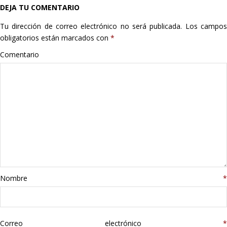
DEJA TU COMENTARIO
Hogar
Tu dirección de correo electrónico no será publicada.
Los campo
Informática
obligatorios están marcados con
*
Comentario
Listas
Moda
Multimedia
Telefonía
Stanley
Nombre
*
libros
Correo electrónico
*