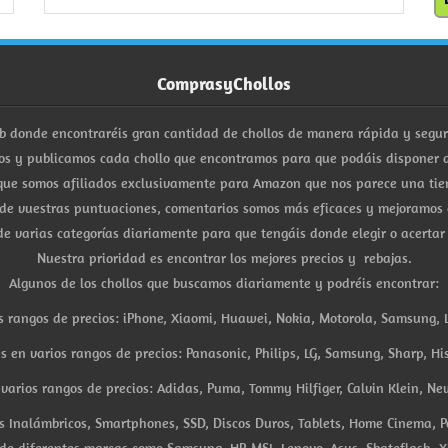
ComprasyChollos
b donde encontraréis gran cantidad de chollos de manera rápida y segu
s y publicamos cada chollo que encontramos para que podáis disponer d
ue somos afiliados exclusivamente para Amazon que nos parece una tiend
 de vuestras puntuaciones, comentarios somos más eficaces y mejoramos 
e varias categorías diariamente para que tengáis donde elegir o acertar
Nuestra prioridad es encontrar los mejores precios y rebajas.
Algunos de los chollos que buscamos diariamente y podréis encontrar:
s rangos de precios: iPhone, Xiaomi, Huawei, Nokia, Motorola, Samsung, L
es en varios rangos de precios: Panasonic, Philips, LG, Samsung, Sharp, His
arios rangos de precios: Adidas, Puma, Tommy Hilfiger, Calvin Klein, New 
res Inalámbricos, Smartphones, SSD, Discos Duros, Tablets, Home Cinema, P
 de diferentes marcas como Samsung, HP, MSI, Lenovo, Asus, Skateflash, X