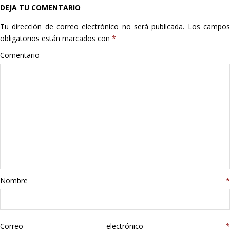
DEJA TU COMENTARIO
Hogar
Tu dirección de correo electrónico no será publicada.
Los campo
Informática
obligatorios están marcados con
*
Comentario
Listas
Moda
Multimedia
Telefonía
Stanley
Nombre
*
libros
Correo electrónico
*