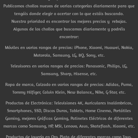
Publicamos chollos nuevos de varias categorías diariamente para que
tengáis donde elegir o acertar con lo que estáis buscando.
Nuestra prioridad es encontrar los mejores precios y rebajas.
Algunos de los chollos que buscamos diariamente y podréis
encontrar:
Móviles en varios rangos de precios: iPhone, Xiaomi, Huawei, Nokia,
Motorola, Samsung, LG, BQ, Sony, etc.
Televisores en varios rangos de precios: Panasonic, Philips, LG,
Samsung, Sharp, Hisense, etc.
Ropa de marca, Calzado en varios rangos de precios: Adidas, Puma,
Tommy Hilfiger, Calvin Klein, New Balance,, Nike, G-Star, etc.
Productos de Electrónica: Televisiones 4K, Auriculares Inalámbricos,
Smartphones, SSD, Discos Duros, Tablets, Home Cinema, Portátiles
Gaming, mejores Gráficas Gaming, Patinetes Eléctricos de diferentes
marcas como Samsung, HP, MSI, Lenovo, Asus, Skateflash, Xiaomi, etc.
Productos de Joyería en Oro, Plata de diferentes marcas como Tous,