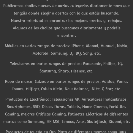
Publicamos chollos nuevos de varias categorías diariamente para que
tengáis donde elegir o acertar con lo que estáis buscando.
Nuestra prioridad es encontrar los mejores precios y rebajas.
Algunos de los chollos que buscamos diariamente y podréis
encontrar:
Móviles en varios rangos de precios: iPhone, Xiaomi, Huawei, Nokia,
Motorola, Samsung, LG, BQ, Sony, etc.
Televisores en varios rangos de precios: Panasonic, Philips, LG,
Samsung, Sharp, Hisense, etc.
Ropa de marca, Calzado en varios rangos de precios: Adidas, Puma,
Tommy Hilfiger, Calvin Klein, New Balance,, Nike, G-Star, etc.
Productos de Electrónica: Televisiones 4K, Auriculares Inalámbricos,
Smartphones, SSD, Discos Duros, Tablets, Home Cinema, Portátiles
Gaming, mejores Gráficas Gaming, Patinetes Eléctricos de diferentes
marcas como Samsung, HP, MSI, Lenovo, Asus, Skateflash, Xiaomi, etc.
Productos de Joyería en Oro, Plata de diferentes marcas como Tous,