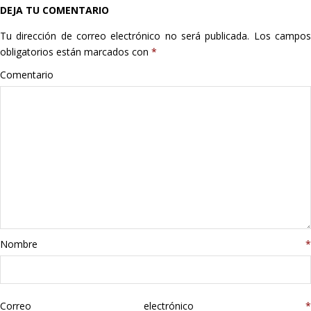
DEJA TU COMENTARIO
Hogar
Tu dirección de correo electrónico no será publicada.
Los campo
Informática
obligatorios están marcados con
*
Comentario
Listas
Moda
Multimedia
Telefonía
Stanley
Nombre
*
libros
Correo electrónico
*