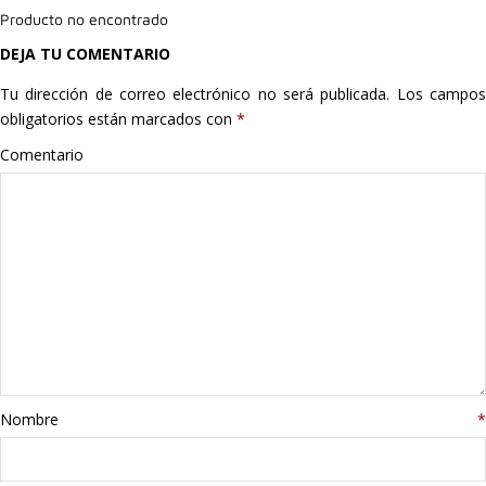
Producto no encontrado
Hogar
DEJA TU COMENTARIO
Informática
Tu dirección de correo electrónico no será publicada.
Los campo
obligatorios están marcados con
*
Listas
Comentario
Moda
Multimedia
Telefonía
Stanley
libros
Nombre
*