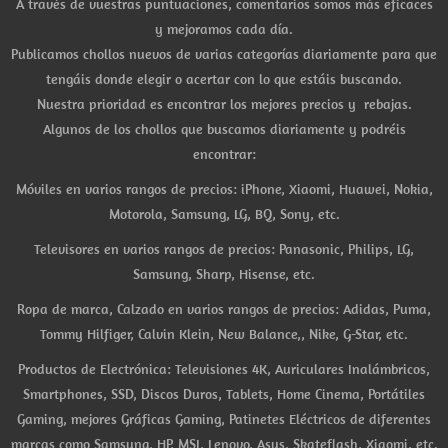
A través de vuestras puntuaciones, comentarios somos más eficaces
y mejoramos cada día.
Publicamos chollos nuevos de varias categorías diariamente para que
tengáis donde elegir o acertar con lo que estáis buscando.
Nuestra prioridad es encontrar los mejores precios y rebajas.
Algunos de los chollos que buscamos diariamente y podréis
encontrar:
Móviles en varios rangos de precios: iPhone, Xiaomi, Huawei, Nokia,
Motorola, Samsung, LG, BQ, Sony, etc.
Televisores en varios rangos de precios: Panasonic, Philips, LG,
Samsung, Sharp, Hisense, etc.
Ropa de marca, Calzado en varios rangos de precios: Adidas, Puma,
Tommy Hilfiger, Calvin Klein, New Balance,, Nike, G-Star, etc.
Productos de Electrónica: Televisiones 4K, Auriculares Inalámbricos,
Smartphones, SSD, Discos Duros, Tablets, Home Cinema, Portátiles
Gaming, mejores Gráficas Gaming, Patinetes Eléctricos de diferentes
marcas como Samsung, HP, MSI, Lenovo, Asus, Skateflash, Xiaomi, etc.