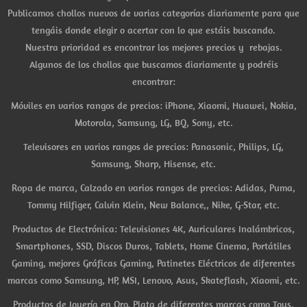
Publicamos chollos nuevos de varias categorías diariamente para que
tengáis donde elegir o acertar con lo que estáis buscando.
Nuestra prioridad es encontrar los mejores precios y rebajas.
Algunos de los chollos que buscamos diariamente y podréis
encontrar:
Móviles en varios rangos de precios: iPhone, Xiaomi, Huawei, Nokia,
Motorola, Samsung, LG, BQ, Sony, etc.
Televisores en varios rangos de precios: Panasonic, Philips, LG,
Samsung, Sharp, Hisense, etc.
Ropa de marca, Calzado en varios rangos de precios: Adidas, Puma,
Tommy Hilfiger, Calvin Klein, New Balance,, Nike, G-Star, etc.
Productos de Electrónica: Televisiones 4K, Auriculares Inalámbricos,
Smartphones, SSD, Discos Duros, Tablets, Home Cinema, Portátiles
Gaming, mejores Gráficas Gaming, Patinetes Eléctricos de diferentes
marcas como Samsung, HP, MSI, Lenovo, Asus, Skateflash, Xiaomi, etc.
Productos de Joyería en Oro, Plata de diferentes marcas como Tous,