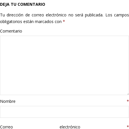
DEJA TU COMENTARIO
Hogar
Tu dirección de correo electrónico no será publicada.
Los campo
Informática
obligatorios están marcados con
*
Comentario
Listas
Moda
Multimedia
Telefonía
Stanley
Nombre
*
libros
Correo electrónico
*