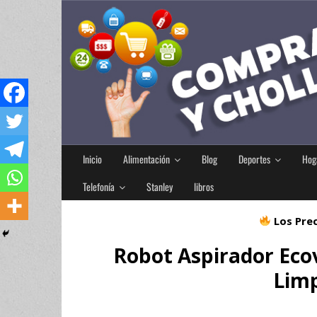
Inicio
Alimentación
Blog
Deportes
Hog
Telefonía
Stanley
libros
Los Prec
Robot Aspirador Eco
Limp