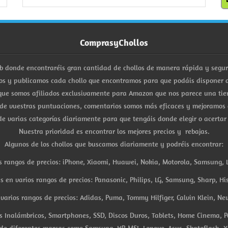
ComprasyChollos
b donde encontraréis gran cantidad de chollos de manera rápida y segu
s y publicamos cada chollo que encontramos para que podáis disponer d
ue somos afiliados exclusivamente para Amazon que nos parece una tiend
 de vuestras puntuaciones, comentarios somos más eficaces y mejoramos 
e varias categorías diariamente para que tengáis donde elegir o acertar
Nuestra prioridad es encontrar los mejores precios y rebajas.
Algunos de los chollos que buscamos diariamente y podréis encontrar:
s rangos de precios: iPhone, Xiaomi, Huawei, Nokia, Motorola, Samsung, L
es en varios rangos de precios: Panasonic, Philips, LG, Samsung, Sharp, His
arios rangos de precios: Adidas, Puma, Tommy Hilfiger, Calvin Klein, New 
res Inalámbricos, Smartphones, SSD, Discos Duros, Tablets, Home Cinema, P
 de diferentes marcas como Samsung, HP, MSI, Lenovo, Asus, Skateflash, X