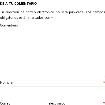
DEJA TU COMENTARIO
Hogar
Tu dirección de correo electrónico no será publicada.
Los campo
Informática
obligatorios están marcados con
*
Comentario
Listas
Moda
Multimedia
Telefonía
Stanley
Nombre
*
libros
Correo electrónico
*