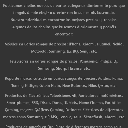
Publicamos chollos nuevos de varias categorías diariamente para que
tengáis donde elegir o acertar con lo que estáis buscando.
Nuestra prioridad es encontrar los mejores precios y rebajas.
Algunos de los chollos que buscamos diariamente y podréis
encontrar:
Móviles en varios rangos de precios: iPhone, Xiaomi, Huawei, Nokia,
Motorola, Samsung, LG, BQ, Sony, etc.
Televisores en varios rangos de precios: Panasonic, Philips, LG,
Samsung, Sharp, Hisense, etc.
Ropa de marca, Calzado en varios rangos de precios: Adidas, Puma,
Tommy Hilfiger, Calvin Klein, New Balance,, Nike, G-Star, etc.
Productos de Electrónica: Televisiones 4K, Auriculares Inalámbricos,
Smartphones, SSD, Discos Duros, Tablets, Home Cinema, Portátiles
Gaming, mejores Gráficas Gaming, Patinetes Eléctricos de diferentes
marcas como Samsung, HP, MSI, Lenovo, Asus, Skateflash, Xiaomi, etc.
Productos de Joyería en Oro, Plata de diferentes marcas como Tous,