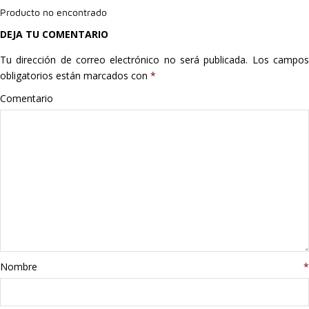
Producto no encontrado
Hogar
DEJA TU COMENTARIO
Informática
Tu dirección de correo electrónico no será publicada.
Los campo
obligatorios están marcados con
*
Listas
Comentario
Moda
Multimedia
Telefonía
Stanley
libros
Nombre
*