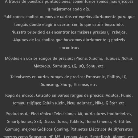
A través de vuestras puntuaciones, comentarios somos más eficaces
y mejoramos cada día.
Publicamos chollos nuevos de varias categorías diariamente para que
tengáis donde elegir o acertar con lo que estáis buscando.
Nuestra prioridad es encontrar los mejores precios y rebajas.
Algunos de los chollos que buscamos diariamente y podréis
encontrar:
Móviles en varios rangos de precios: iPhone, Xiaomi, Huawei, Nokia,
Motorola, Samsung, LG, BQ, Sony, etc.
Televisores en varios rangos de precios: Panasonic, Philips, LG,
Samsung, Sharp, Hisense, etc.
Ropa de marca, Calzado en varios rangos de precios: Adidas, Puma,
Tommy Hilfiger, Calvin Klein, New Balance,, Nike, G-Star, etc.
Productos de Electrónica: Televisiones 4K, Auriculares Inalámbricos,
Smartphones, SSD, Discos Duros, Tablets, Home Cinema, Portátiles
Gaming, mejores Gráficas Gaming, Patinetes Eléctricos de diferentes
marcas como Samsung, HP, MSI, Lenovo, Asus, Skateflash, Xiaomi, etc.