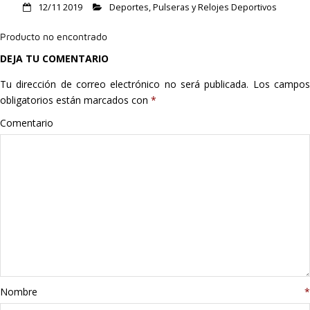
12/11 2019
Deportes
,
Pulseras y Relojes Deportivos
Hogar
Producto no encontrado
Informática
DEJA TU COMENTARIO
Listas
Tu dirección de correo electrónico no será publicada.
Los campo
obligatorios están marcados con
*
Moda
Comentario
Multimedia
Telefonía
Stanley
libros
Nombre
*