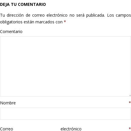
DEJA TU COMENTARIO
Hogar
Tu dirección de correo electrónico no será publicada.
Los campo
Informática
obligatorios están marcados con
*
Comentario
Listas
Moda
Multimedia
Telefonía
Stanley
Nombre
*
libros
Correo electrónico
*