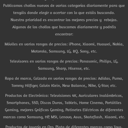
Publicamos chollos nuevos de varias categorías diariamente para que
tengáis donde elegir o acertar con lo que estáis buscando.
Nuestra prioridad es encontrar los mejores precios y rebajas.
Algunos de los chollos que buscamos diariamente y podréis
encontrar:
Móviles en varios rangos de precios: iPhone, Xiaomi, Huawei, Nokia,
Motorola, Samsung, LG, BQ, Sony, etc.
Televisores en varios rangos de precios: Panasonic, Philips, LG,
Samsung, Sharp, Hisense, etc.
Ropa de marca, Calzado en varios rangos de precios: Adidas, Puma,
Tommy Hilfiger, Calvin Klein, New Balance,, Nike, G-Star, etc.
Productos de Electrónica: Televisiones 4K, Auriculares Inalámbricos,
Smartphones, SSD, Discos Duros, Tablets, Home Cinema, Portátiles
Gaming, mejores Gráficas Gaming, Patinetes Eléctricos de diferentes
marcas como Samsung, HP, MSI, Lenovo, Asus, Skateflash, Xiaomi, etc.
Productos de Joyería en Oro, Plata de diferentes marcas como Tous,