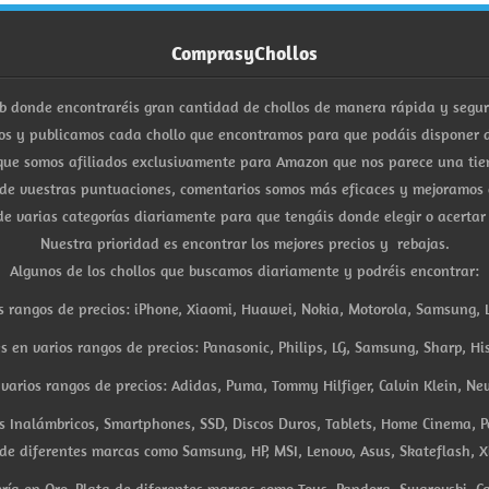
ComprasyChollos
b donde encontraréis gran cantidad de chollos de manera rápida y segu
s y publicamos cada chollo que encontramos para que podáis disponer d
ue somos afiliados exclusivamente para Amazon que nos parece una tiend
 de vuestras puntuaciones, comentarios somos más eficaces y mejoramos 
e varias categorías diariamente para que tengáis donde elegir o acertar
Nuestra prioridad es encontrar los mejores precios y rebajas.
Algunos de los chollos que buscamos diariamente y podréis encontrar:
s rangos de precios: iPhone, Xiaomi, Huawei, Nokia, Motorola, Samsung, L
es en varios rangos de precios: Panasonic, Philips, LG, Samsung, Sharp, His
arios rangos de precios: Adidas, Puma, Tommy Hilfiger, Calvin Klein, New 
res Inalámbricos, Smartphones, SSD, Discos Duros, Tablets, Home Cinema, P
 de diferentes marcas como Samsung, HP, MSI, Lenovo, Asus, Skateflash, X
ría en Oro, Plata de diferentes marcas como Tous, Pandora, Swarovski, Ca