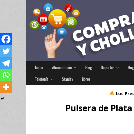
Inicio
Alimentación
Blog
Deportes
Hog
Telefonía
Stanley
libros
Los Prec
Pulsera de Plata