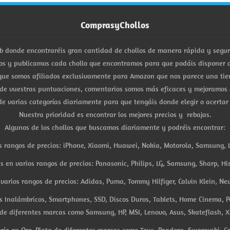
ComprasyChollos
b donde encontraréis gran cantidad de chollos de manera rápida y segu
s y publicamos cada chollo que encontramos para que podáis disponer d
ue somos afiliados exclusivamente para Amazon que nos parece una tiend
 de vuestras puntuaciones, comentarios somos más eficaces y mejoramos 
e varias categorías diariamente para que tengáis donde elegir o acertar
Nuestra prioridad es encontrar los mejores precios y rebajas.
Algunos de los chollos que buscamos diariamente y podréis encontrar:
s rangos de precios: iPhone, Xiaomi, Huawei, Nokia, Motorola, Samsung, L
es en varios rangos de precios: Panasonic, Philips, LG, Samsung, Sharp, His
arios rangos de precios: Adidas, Puma, Tommy Hilfiger, Calvin Klein, New 
res Inalámbricos, Smartphones, SSD, Discos Duros, Tablets, Home Cinema, P
 de diferentes marcas como Samsung, HP, MSI, Lenovo, Asus, Skateflash, X
ría en Oro, Plata de diferentes marcas como Tous, Pandora, Swarovski, Ca