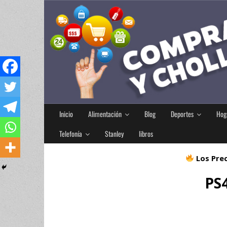
Inicio
Alimentación
Blog
Deportes
Hog
Telefonía
Stanley
libros
Los Prec
PS4