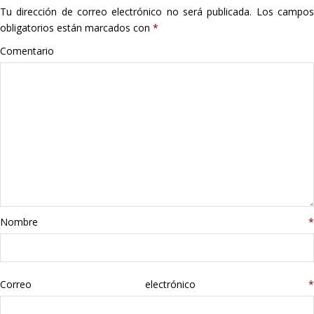
Tu dirección de correo electrónico no será publicada.
Los campo
Hogar
obligatorios están marcados con
*
Informática
Comentario
Listas
Moda
Multimedia
Telefonía
Nombre
*
Stanley
libros
Correo electrónico
*