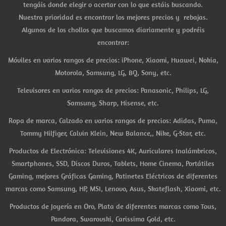
tengáis donde elegir o acertar con lo que estáis buscando.
Nuestra prioridad es encontrar los mejores precios y rebajas.
Algunos de los chollos que buscamos diariamente y podréis
encontrar:
Móviles en varios rangos de precios: iPhone, Xiaomi, Huawei, Nokia,
Motorola, Samsung, LG, BQ, Sony, etc.
Televisores en varios rangos de precios: Panasonic, Philips, LG,
Samsung, Sharp, Hisense, etc.
Ropa de marca, Calzado en varios rangos de precios: Adidas, Puma,
Tommy Hilfiger, Calvin Klein, New Balance,, Nike, G-Star, etc.
Productos de Electrónica: Televisiones 4K, Auriculares Inalámbricos,
Smartphones, SSD, Discos Duros, Tablets, Home Cinema, Portátiles
Gaming, mejores Gráficas Gaming, Patinetes Eléctricos de diferentes
marcas como Samsung, HP, MSI, Lenovo, Asus, Skateflash, Xiaomi, etc.
Productos de Joyería en Oro, Plata de diferentes marcas como Tous,
Pandora, Swarovski, Carissima Gold, etc.