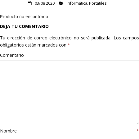
03/08 2020
Informática
,
Portátiles
Hogar
Producto no encontrado
Informática
DEJA TU COMENTARIO
Listas
Tu dirección de correo electrónico no será publicada.
Los campo
obligatorios están marcados con
*
Moda
Comentario
Multimedia
Telefonía
Stanley
libros
Nombre
*